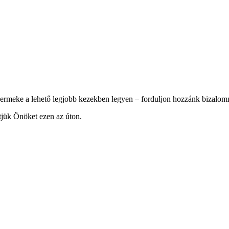
yermeke a lehető legjobb kezekben legyen – forduljon hozzánk bizalom
tjük Önöket ezen az úton.