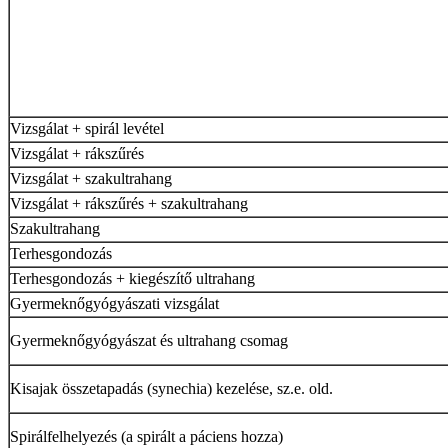
Vizsgálat + spirál levétel
Vizsgálat + rákszűrés
Vizsgálat + szakultrahang
Vizsgálat + rákszűrés + szakultrahang
Szakultrahang
Terhesgondozás
Terhesgondozás + kiegészítő ultrahang
Gyermeknőgyógyászati vizsgálat
Gyermeknőgyógyászat és ultrahang csomag
Kisajak összetapadás (synechia) kezelése, sz.e. old.
Spirálfelhelyezés (a spirált a páciens hozza)