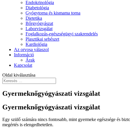
Endokrinológia
Diabetológia
Gyógytorna és kismama torna
Dietetika
Bőrgyógyászat
Laborvizsgálat
Foglalkozás-egészségügyi szakrendelés
Plasztikai sebészet
Kardiológia
Az orvosa válaszol
Információ
Árak
Kapcsolat
Oldal kiválasztása
Gyermeknőgyógyászati vizsgálat
Gyermeknőgyógyászati vizsgálat
Egy szülő számára nincs fontosabb, mint gyermeke egészsége és bizto
megértés is elengedhetetlen.