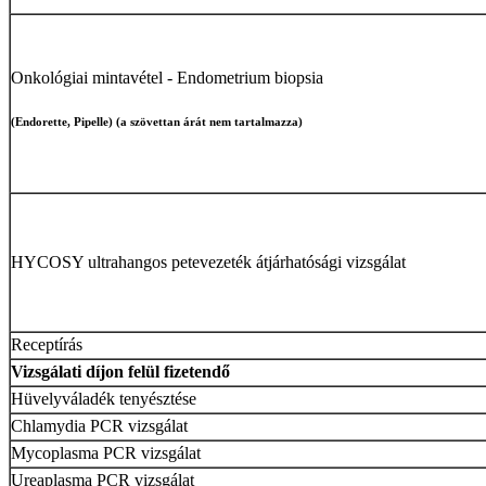
Onkológiai mintavétel - Endometrium biopsia
(Endorette, Pipelle) (a szövettan árát nem tartalmazza)
HYCOSY ultrahangos petevezeték átjárhatósági vizsgálat
Receptírás
Vizsgálati díjon felül fizetendő
Hüvelyváladék tenyésztése
Chlamydia PCR vizsgálat
Mycoplasma PCR vizsgálat
Ureaplasma PCR vizsgálat