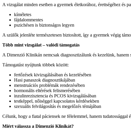
A vizsgálat minden esetben a gyermek életkorához, érettségéhez és p
kíméletes
fájdalommentes
pszichésen is biztonságos legyen
A szülők jelenléte természetesen biztosított, így a gyermek végig tám
Több mint vizsgálat – valódi támogatás
A Dimenzió Klinikán nemcsak diagnosztizálunk és kezelünk, hanem se
Támogatást nyújtunk többek között:
fertőzések kivizsgálásában és kezelésében
Hasi panaszok diagnosztikájában
menstruációs problémák rendezésében
hormonális eltérések felismerésében
inzulinrezisztencia és PCOS kivizsgálásában
testképpel, nőiséggel kapcsolatos kérdésekben
szexuális felvilágosítás és megelőzés témájában
Célunk, hogy a fiatal páciensek ne félelemmel, hanem tudatossággal és
Miért válassza a Dimenzió Klinikát?