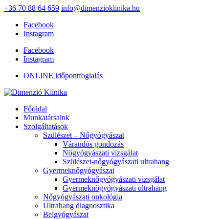
+36 70 88 64 659
info@dimenzioklinika.hu
Facebook
Instagram
Facebook
Instagram
ONLINE időpontfoglalás
Főoldal
Munkatársaink
Szolgáltatások
Szülészet – Nőgyógyászat
Várandós gondozás
Nőgyógyászati vizsgálat
Szülészet-nőgyógyászati ultrahang
Gyermeknőgyógyászat
Gyermeknőgyógyászati vizsgálat
Gyermeknőgyógyászati ultrahang
Nőgyógyászati onkológia
Ultrahang diagnosztika
Belgyógyászat