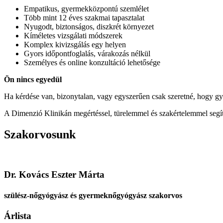
Empatikus, gyermekközpontú szemlélet
Több mint 12 éves szakmai tapasztalat
Nyugodt, biztonságos, diszkrét környezet
Kíméletes vizsgálati módszerek
Komplex kivizsgálás egy helyen
Gyors időpontfoglalás, várakozás nélkül
Személyes és online konzultáció lehetősége
Ön nincs egyedül
Ha kérdése van, bizonytalan, vagy egyszerűen csak szeretné, hogy g
A Dimenzió Klinikán megértéssel, türelemmel és szakértelemmel segí
Szakorvosunk
Dr. Kovács Eszter Márta
szülész-nőgyógyász és gyermeknőgyógyász szakorvos
Árlista