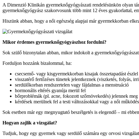
A Dimenzió Klinikán gyermeknőgyógyászati rendelésünkön olyan támoga
gyermeknőgyógyász szakorvosunk több mint 12 éves gyakorlattal, emp
Hiszünk abban, hogy a női egészség alapjai már gyermekkorban elkez
Mikor érdemes gyermeknőgyógyászhoz fordulni?
Sok szülő bizonytalan abban, mikor indokolt a gyermeknőgyógyászati 
Forduljon hozzánk bizalommal, ha:
csecsemő- vagy kisgyermekkorban kisajak összetapadást észlel
visszatérő fertőzéses tünetek jelentkeznek (viszketés, folyás, irri
serdülőkorban rendszertelen vagy fájdalmas a menstruáció
hormonális eltérés gyanúja merül fel
bőrproblémák (pl. acne, fokozott szőrnövekedés) jelennek meg
kérdések merülnek fel a testi változásokkal vagy a női működéss
Sok esetben már egy megnyugtató beszélgetés is elegendő – mi ebben
Hogyan zajlik a vizsgálat?
Tudjuk, hogy egy gyermek vagy serdülő számára egy orvosi vizsgálat 