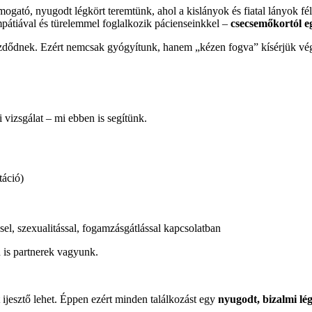
tó, nyugodt légkört teremtünk, ahol a kislányok és fiatal lányok fél
átiával és türelemmel foglalkozik pácienseinkkel –
csecsemőkortól eg
dődnek. Ezért nemcsak gyógyítunk, hanem „kézen fogva” kísérjük végi
vizsgálat – mi ebben is segítünk.
táció)
el, szexualitással, fogamzásgátlással kapcsolatban
 is partnerek vagyunk.
ijesztő lehet. Éppen ezért minden találkozást egy
nyugodt, bizalmi lég