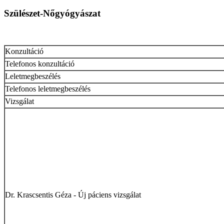
Szülészet-Nőgyógyászat
Konzultáció
Telefonos konzultáció
Leletmegbeszélés
Telefonos leletmegbeszélés
Vizsgálat
Dr. Krascsentis Géza - Új páciens vizsgálat