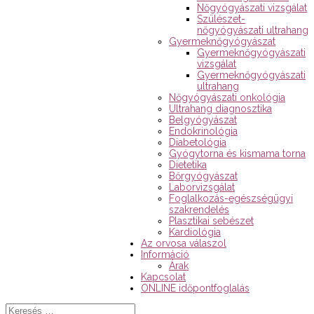
Nőgyógyászati vizsgálat
Szülészet-
nőgyógyászati ultrahang
Gyermeknőgyógyászat
Gyermeknőgyógyászati
vizsgálat
Gyermeknőgyógyászati
ultrahang
Nőgyógyászati onkológia
Ultrahang diagnosztika
Belgyógyászat
Endokrinológia
Diabetológia
Gyógytorna és kismama torna
Dietetika
Bőrgyógyászat
Laborvizsgálat
Foglalkozás-egészségügyi
szakrendelés
Plasztikai sebészet
Kardiológia
Az orvosa válaszol
Információ
Árak
Kapcsolat
ONLINE időpontfoglalás