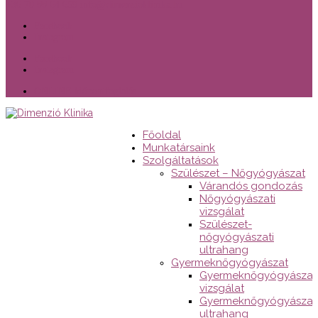
+36 70 88 64 659
info@dimenzioklinika.hu
Facebook
Instagram
Facebook
Instagram
ONLINE időpontfoglalás
Főoldal
Munkatársaink
Szolgáltatások
Szülészet – Nőgyógyászat
Várandós gondozás
Nőgyógyászati
vizsgálat
Szülészet-
nőgyógyászati
ultrahang
Gyermeknőgyógyászat
Gyermeknőgyógyászat
vizsgálat
Gyermeknőgyógyászat
ultrahang