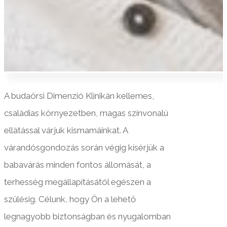
A budaörsi Dimenzió Klinikán kellemes,
családias környezetben, magas színvonalú
ellátással várjuk kismamáinkat. A
várandósgondozás során végig kísérjük a
babavárás minden fontos állomását, a
terhesség megállapításától egészen a
szülésig. Célunk, hogy Ön a lehető
legnagyobb biztonságban és nyugalomban