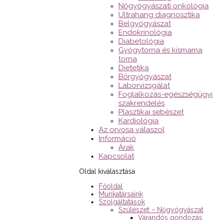
Nőgyógyászati onkológia
Ultrahang diagnosztika
Belgyógyászat
Endokrinológia
Diabetológia
Gyógytorna és kismama
torna
Dietetika
Bőrgyógyászat
Laborvizsgálat
Foglalkozás-egészségügyi
szakrendelés
Plasztikai sebészet
Kardiológia
Az orvosa válaszol
Információ
Árak
Kapcsolat
Oldal kiválasztása
Főoldal
Munkatársaink
Szolgáltatások
Szülészet – Nőgyógyászat
Várandós gondozás