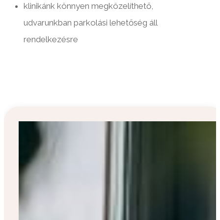
klinikánk könnyen megközelíthető,
udvarunkban parkolási lehetőség áll
rendelkezésre